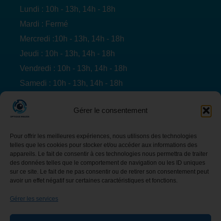
Lundi : 10h - 13h, 14h - 18h
Mardi : Fermé
Mercredi :10h - 13h, 14h - 18h
Jeudi : 10h - 13h, 14h - 18h
Vendredi : 10h - 13h, 14h - 18h
Samedi : 10h - 13h, 14h - 18h
Dimanche : Fermé
Gérer le consentement
Information sur l'entreprise
Rue de Namur 78, 6200 Châtelet
Pour offrir les meilleures expériences, nous utilisons des technologies
telles que les cookies pour stocker et/ou accéder aux informations des
TVA : BE 1012.166.789
appareils. Le fait de consentir à ces technologies nous permettra de traiter
des données telles que le comportement de navigation ou les ID uniques
Tel : 071 94 69 40
sur ce site. Le fait de ne pas consentir ou de retirer son consentement peut
avoir un effet négatif sur certaines caractéristiques et fonctions.
Mail :
info@optique-mauen.be
Gérer les services
Facebook
Instagram